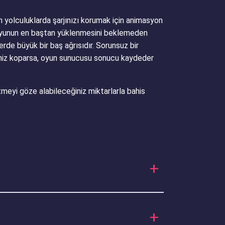
n yolculuklarda şarjınızı korumak için animasyon
r. Oyunun en baştan yüklenmesini beklemeden
rde büyük bir baş ağrısıdır. Sorunsuz bir
liniz koparsa, oyun sunucusu sonucu kaydeder
tmeyi göze alabileceğiniz miktarlarla bahis