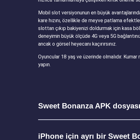
Mobil slot versiyonunun en büyük avantajlarında
kare hızını, özellikle de meyve patlama efektl
slottan çıkıp bakiyenizi doldurmak için kasa böl
deneyimin büyük ölçüde 4G veya 5G bağlantınız
ancak o görsel heyecanı kaçırırsınız.
Oyuncular 18 yaş ve üzerinde olmalıdır. Kumar ri
yapın.
Sweet Bonanza APK dosyasın
iPhone için ayrı bir Sweet 