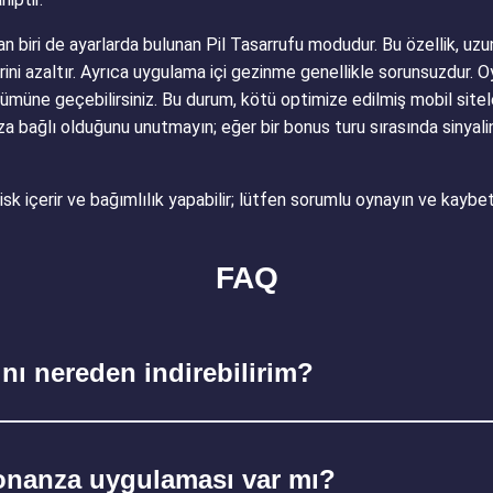
n biri de ayarlarda bulunan Pil Tasarrufu modudur. Bu özellik, uzu
erini azaltır. Ayrıca uygulama içi gezinme genellikle sorunsuzdu
ümüne geçebilirsiniz. Bu durum, kötü optimize edilmiş mobil sitele
a bağlı olduğunu unutmayın; eğer bir bonus turu sırasında sinya
sk içerir ve bağımlılık yapabilir; lütfen sorumlu oynayın ve kaybe
FAQ
ı nereden indirebilirim?
Bonanza uygulaması var mı?