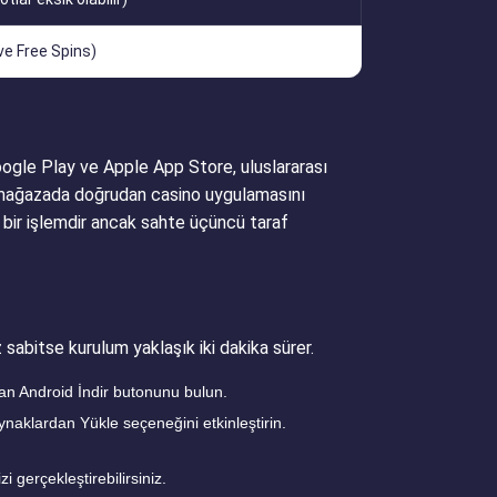
ve Free Spins)
Google Play ve Apple App Store, uluslararası
n, mağazada doğrudan casino uygulamasını
 bir işlemdir ancak sahte üçüncü taraf
 sabitse kurulum yaklaşık iki dakika sürer.
unan Android İndir butonunu bulun.
naklardan Yükle seçeneğini etkinleştirin.
 gerçekleştirebilirsiniz.